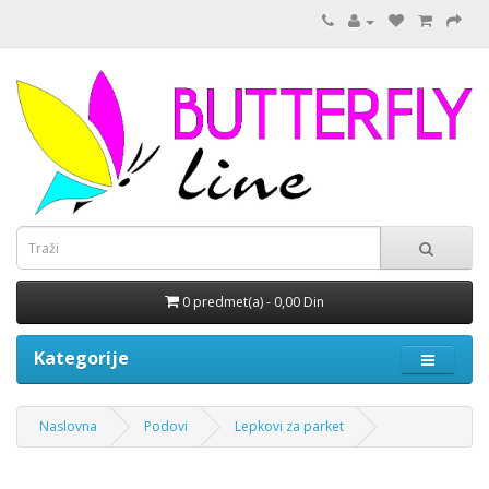
0 predmet(a) - 0,00 Din
Kategorije
Naslovna
Podovi
Lepkovi za parket