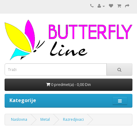
0 predmet(a) - 0,00 Din
Kategorije
Naslovna
Metal
Razredjivaci