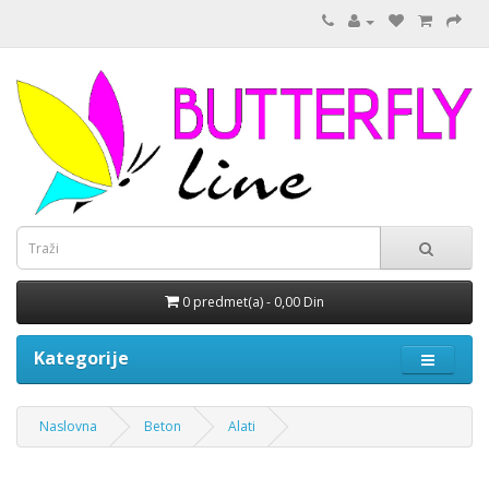
0 predmet(a) - 0,00 Din
Kategorije
Naslovna
Beton
Alati